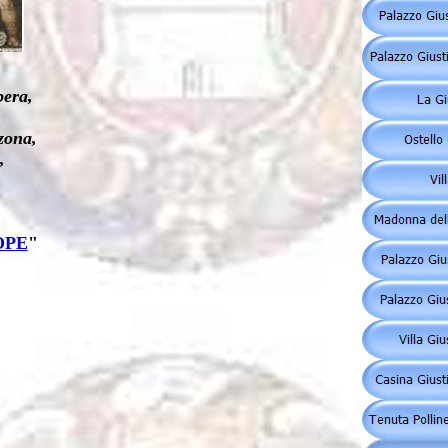
bera,
zona,
,
OPE
"