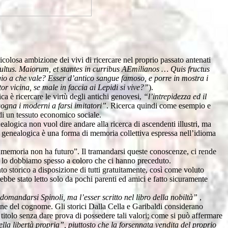
icolosa ambizione dei vivi di ricercare nel proprio passato antenati
ultus. Maiorum, et stantes in curribus AEmilianos … Quis fructus
o a che vale? Esser d’antico sangue famoso, e porre in mostra i
tor vicina, se male in faccia ai Lepidi si vive?”
).
ca è ricercare le virtù degli antichi genovesi,
“l’intrepidezza ed il
ogna i moderni a farsi imitatori”
. Ricerca quindi come esempio e
di un tessuto economico sociale.
alogica non vuol dire andare alla ricerca di ascendenti illustri, ma
erca genealogica è una forma di memoria collettiva espressa nell’idioma
ha memoria non ha futuro”. Il tramandarsi queste conoscenze, ci rende
o lo dobbiamo spesso a coloro che ci hanno preceduto.
 storico a disposizione di tutti gratuitamente, così come voluto
ebbe stato letto solo da pochi parenti ed amici e fatto sicuramente
l domandarsi Spinoli, ma l’esser scritto nel libro della nobiltà”
,
one del cognome. Gli storici Dalla Cella e Garibaldi considerano
n titolo senza dare prova di possedere tali valori; come si può affermare
lla libertà propria”, piuttosto che la forsennata vendita del proprio