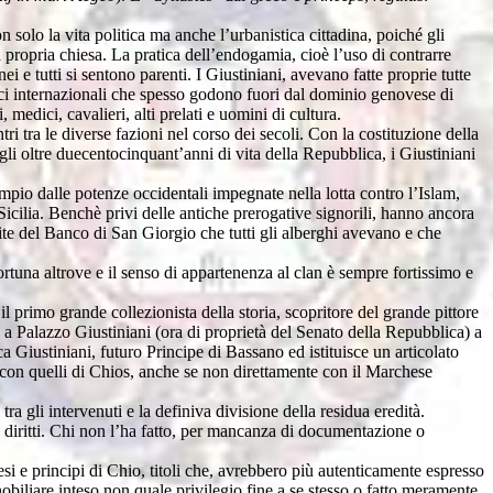
 solo la vita politica ma anche l’urbanistica cittadina, poiché gli
a propria chiesa. La pratica dell’endogamia, cioè l’uso di contrarre
 e tutti si sentono parenti. I Giustiniani, avevano fatte proprie tutte
ffici internazionali che spesso godono fuori dal dominio genovese di
 medici, cavalieri, alti prelati e uomini di cultura.
i tra le diverse fazioni nel corso dei secoli. Con la costituzione della
li oltre duecentocinquant’anni di vita della Repubblica, i Giustiniani
empio dalle potenze occidentali impegnate nella lotta contro l’Islam,
Sicilia. Benchè privi delle antiche prerogative signorili, hanno ancora
dite del Banco di San Giorgio che tutti gli alberghi avevano e che
ortuna altrove e il senso di appartenenza al clan è sempre fortissimo e
primo grande collezionista della storia, scopritore del grande pittore
io a Palazzo Giustiniani (ora di proprietà del Senato della Repubblica) a
Giustiniani, futuro Principe di Bassano ed istituisce un articolato
 con quelli di Chios, anche se non direttamente con il Marchese
ra gli intervenuti e la definiva divisione della residua eredità.
 diritti. Chi non l’ha fatto, per mancanza di documentazione o
i e principi di Chio, titoli che, avrebbero più autenticamente espresso
nobiliare inteso non quale privilegio fine a se stesso o fatto meramente