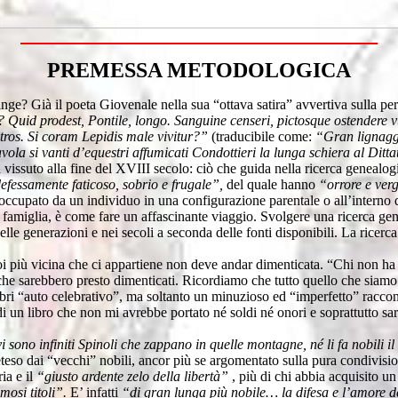
PREMESSA METODOLOGICA
ge? Già il poeta Giovenale nella sua “ottava satira” avvertiva sulla per
Quid prodest, Pontile, longo. Sanguine censeri, pictosque ostendere v
tros. Si coram Lepidis male vivitur?”
(traducibile come:
“Gran lignaggi
avola si vanti d’equestri affumicati Condottieri la lunga schiera al Ditta
vissuto alla fine del XVIII secolo: ciò che guida nella ricerca genealogi
ndefessamente faticoso, sobrio e frugale”,
del quale hanno
“orrore e verg
 occupato da un individuo in una configurazione parentale o all’interno 
a famiglia, è come fare un affascinante viaggio. Svolgere una ricerca gene
o nelle generazioni e nei secoli a seconda delle fonti disponibili. La ric
a noi più vicina che ci appartiene non deve andar dimenticata. “Chi non 
che sarebbero presto dimenticati. Ricordiamo che tutto quello che siam
i “auto celebrativo”, ma soltanto un minuzioso ed “imperfetto” racconto
i un libro che non mi avrebbe portato né soldi né onori e soprattutto sar
i sono infiniti Spinoli che zappano in quelle montagne, né li fa nobili i
teso dai “vecchi” nobili, ancor più se argomentato sulla pura condivisi
ria e il
“giusto ardente zelo della libertà”
, più di chi abbia acquisito u
umosi titoli”.
E’ infatti
“di gran lunga più nobile… la difesa e l’amore de