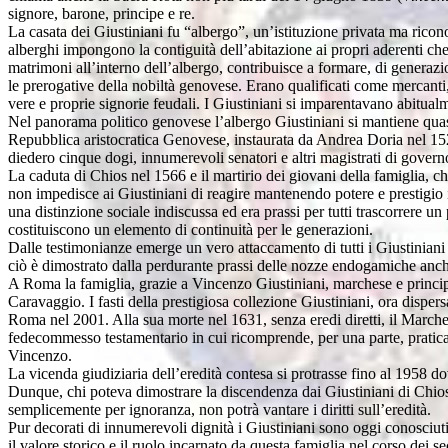
signore, barone, principe e re.
La casata dei Giustiniani fu “albergo”, un’istituzione privata ma ricono
alberghi impongono la contiguità dell’abitazione ai propri aderenti che 
matrimoni all’interno dell’albergo, contribuisce a formare, di generazio
le prerogative della nobiltà genovese. Erano qualificati come mercanti,
vere e proprie signorie feudali. I Giustiniani si imparentavano abitualmen
Nel panorama politico genovese l’albergo Giustiniani si mantiene quasi 
Repubblica aristocratica Genovese, instaurata da Andrea Doria nel 1528
diedero cinque dogi, innumerevoli senatori e altri magistrati di govern
La caduta di Chios nel 1566 e il martirio dei giovani della famiglia, ch
non impedisce ai Giustiniani di reagire mantenendo potere e prestigio in
una distinzione sociale indiscussa ed era prassi per tutti trascorrere u
costituiscono un elemento di continuità per le generazioni.
Dalle testimonianze emerge un vero attaccamento di tutti i Giustiniani 
ciò è dimostrato dalla perdurante prassi delle nozze endogamiche anc
A Roma la famiglia, grazie a Vincenzo Giustiniani, marchese e principe
Caravaggio. I fasti della prestigiosa collezione Giustiniani, ora disper
Roma nel 2001. Alla sua morte nel 1631, senza eredi diretti, il Marche
fedecommesso testamentario in cui ricomprende, per una parte, pratica
Vincenzo.
La vicenda giudiziaria dell’eredità contesa si protrasse fino al 1958 dov
Dunque, chi poteva dimostrare la discendenza dai Giustiniani di Chios,
semplicemente per ignoranza, non potrà vantare i diritti sull’eredità.
Pur decorati di innumerevoli dignità i Giustiniani sono oggi conosciut
il valore storico e il ruolo incarnato da questa famiglia nel corso dei 