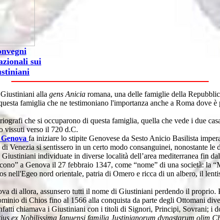
nvegni
azionali sui
stiniani
 Giustiniani alla
gens Anicia
romana, una delle famiglie della Repubbli
 questa famiglia che ne testimoniano l'importanza anche a Roma dove è pr
toriografi che si occuparono di questa famiglia, quella che vede i due ca
 vissuti verso il 720 d.C.
di Genova
fa iniziare lo stipite Genovese da Sesto Anicio Basilista imper
e di Venezia si sentissero in un certo modo consanguinei, nonostante le 
stiniani individuate in diverse località dell’area mediterranea fin dal
ascono” a Genova il 27 febbraio 1347, come “nome” di una società: la “Ma
 nell'Egeo nord orientale, patria di Omero e ricca di un albero, il lenti
ova di allora, assunsero tutti il nome di Giustiniani perdendo il propri
dominio di Chios fino al 1566 alla conquista da parte degli Ottomani dive
nfatti chiamava i Giustiniani con i titoli di Signori, Principi, Sovrani; i 
tius ex Nobilissima Ianuensi familia Justinianorum dynastarum olim Ch