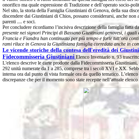
onorifico ma quale espressione di Tradizione e dell’operato socio-poli
Nel sito, la storia della Famiglia Giustiniani di Genova, della sua disce
discendere dai Giustiniani di Chios, possano considerarsi, anche non 
parenti .... e soci.
Per concludere ricordiamo l’incisiva descrizione della famiglia fatta d
presente nei signori Principi di Bassano Giustiniani genovesi, i quali 
Francia e Fiandra han continuato per più tempo e forte tutt’ora continua
rami riluce in Genova la Giustiniana famiglia corredata anche in comune
Le vicende storiche della contesa dell'eredità dei Giustin
Fidecommisseria Giustiniani
Elenco Inventario n. 93 trascrit
L'elenco descrive le carte prodotte dalla Fidecommisseria Giustiniani, 
292 unità numerate da 1 a 285, comprese tra i secoli XVI e XX. Sebbene
interna ora dal punto di vista formale ora da quello tematico. L’elenc
discrepanze che per il momento sono state recepite nell’attuale elenco