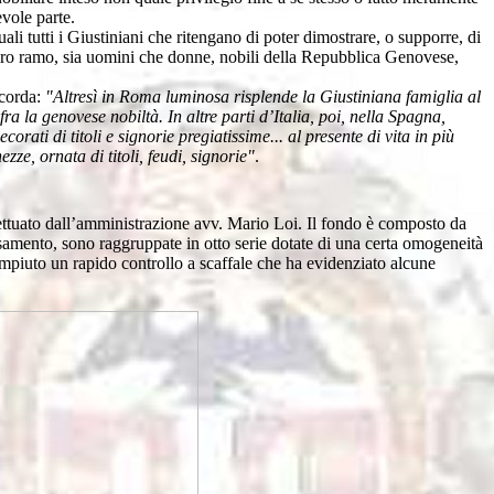
vole parte.
ali tutti i Giustiniani che ritengano di poter dimostrare, o supporre, di
loro ramo, sia uomini che donne, nobili della Repubblica Genovese,
icorda:
"Altresì in Roma luminosa risplende la Giustiniana famiglia al
a la genovese nobiltà. In altre parti d’Italia, poi, nella Spagna,
rati di titoli e signorie pregiatissime... al presente di vita in più
ze, ornata di titoli, feudi, signorie"
.
ffettuato dall’amministrazione avv. Mario Loi. Il fondo è composto da
samento, sono raggruppate in otto serie dotate di una certa omogeneità
ompiuto un rapido controllo a scaffale che ha evidenziato alcune