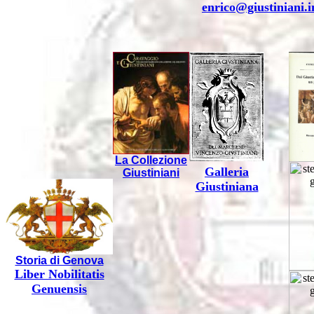
enrico@giustiniani.i
La Collezione
Galleria
Giustiniani
Giustiniana
Storia di Genova
Liber Nobilitatis
Genuensis