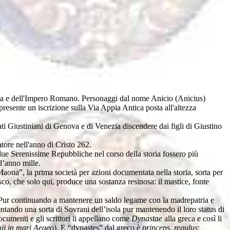
ca e dell'Impero Romano. Personaggi dal nome Anicio (Anicius)
esente un iscrizione sulla Via Appia Antica posta all'altezza
sati Giustiniani di Genova e di Venezia discendere dai figli di Giustino
atore nell'anno di Cristo 262.
due Serenissime Repubbliche nel corso della storia fossero più
l’anno mille.
ona”, la prima società per azioni documentata nella storia, sorta per
sco, che solo qui, produce una sostanza resinosa: il mastice, fonte
o. Pur continuando a mantenere un saldo legame con la madrepatria e
ntando una sorta di Sovrani dell’isola pur mantenendo il loro status di
documenti e gli scrittori li appellano come
Dynastae
alla greca e così li
ij in mari Aegeo
). E “dynastes” dal greco è
princeps
,
regulus
: