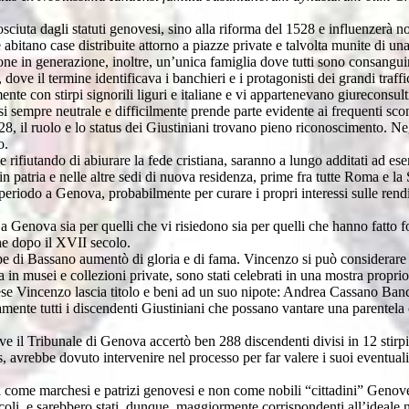
sciuta dagli statuti genovesi, sino alla riforma del 1528 e influenzerà non
abitano case distribuite attorno a piazze private e talvolta munite di un
ne in generazione, inoltre, un’unica famiglia dove tutti sono consanguinei
 dove il termine identificava i banchieri e i protagonisti dei grandi tra
te con stirpi signorili liguri e italiane e vi appartenevano giureconsulti,
sempre neutrale e difficilmente prende parte evidente ai frequenti scontr
, il ruolo e lo status dei Giustiniani trovano pieno riconoscimento. Neg
o.
e rifiutando di abiurare la fede cristiana, saranno a lungo additati ad es
 patria e nelle altre sedi di nuova residenza, prime fra tutte Roma e la 
n periodo a Genova, probabilmente per curare i propri interessi sulle ren
a Genova sia per quelli che vi risiedono sia per quelli che hanno fatto f
he dopo il XVII secolo.
 di Bassano aumentò di gloria e di fama. Vincenzo si può considerare il 
sa in musei e collezioni private, sono stati celebrati in una mostra propr
se Vincenzo lascia titolo e beni ad un suo nipote: Andrea Cassano Banca 
mente tutti i discendenti Giustiniani che possano vantare una parentela
e il Tribunale di Genova accertò ben 288 discendenti divisi in 12 stirpi t
 avrebbe dovuto intervenire nel processo per far valere i suoi eventuali
i come marchesi e patrizi genovesi e non come nobili “cittadini” Genoves
secoli, e sarebbero stati, dunque, maggiormente corrispondenti all’ideale 