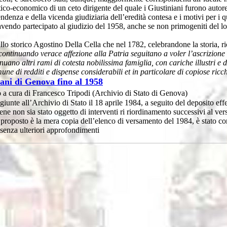
tico-economico di un ceto dirigente del quale i Giustiniani furono autore
ndenza e della vicenda giudiziaria dell’eredità contesa e i motivi per i qu
avendo partecipato al giudizio del 1958, anche se non primogeniti del 
allo storico Agostino Della Cella che nel 1782, celebrandone la storia, r
continuando verace affezione alla Patria seguitano a voler l’ascrizione fr
no altri rami di cotesta nobilissima famiglia, con cariche illustri e deco
 di redditi e dispense considerabili et in particolare di copiose ricchez
iani di Genova fino al 1958
to a cura di Francesco Tripodi (Archivio di Stato di Genova)
giunte all’Archivio di Stato il 18 aprile 1984, a seguito del deposito e
 non sia stato oggetto di interventi ri riordinamento successivi al ver
o proposto è la mera copia dell’elenco di versamento del 1984, è stato c
 senza ulteriori approfondimenti