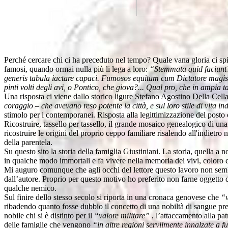
Perché cercare chi ci ha preceduto nel tempo? Quale vana gloria ci spin
famosi, quando ormai nulla più li lega a loro:
“Stemmata quid faciunt? 
generis tabula iactare capaci. Fumosos equitum cum Dictatore magis
pinti volti degli avi, o Pontico, che giova?... Qual pro, che in ampia t
Una risposta ci viene dallo storico ligure Stefano Agostino Della Cella 
coraggio – che avevano reso potente la città, e sul loro stile di vita i
stimolo per i contemporanei. Risposta alla legittimizzazione del posto
Ricostruire, tassello per tassello, il grande mosaico genealogico di un
ricostruire le origini del proprio ceppo familiare risalendo all'indietr
della parentela.
Su questo sito la storia della famiglia Giustiniani. La storia, quella 
in qualche modo immortali e fa vivere nella memoria dei vivi, coloro 
Mi auguro comunque che agli occhi del lettore questo lavoro non sembr
dall’autore. Proprio per questo motivo ho preferito non farne oggetto d
qualche nemico.
Sul finire dello stesso secolo si riporta in una cronaca genovese che
“v
ribadendo quanto fosse dubbio il concetto di una nobiltà di sangue pre
nobile chi si è distinto per il
“valore militare”
, l’attaccamento alla pat
delle famiglie che vengono
“in altre regioni servilmente innalzate a f