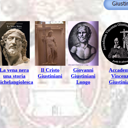
La vena nera
Il Cristo
Giovanni
Accadem
una storia
Giustiniani
Giustiniani
Vincen
ichelangiolesca
Longo
Giustini