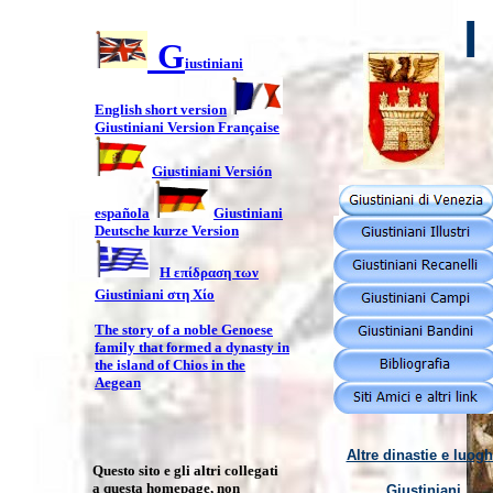
I 
G
iustiniani
English short version
Giustiniani Version Française
Giustiniani Versión
española
Giustiniani
Deutsche kurze Version
Η επίδραση των
Giustiniani στη Χίο
The story of a noble Genoese
family that formed a dynasty in
the island of Chios in the
Aegean
Altre dinastie e luog
Questo sito e gli altri collegati
a questa homepage, non
Giustiniani