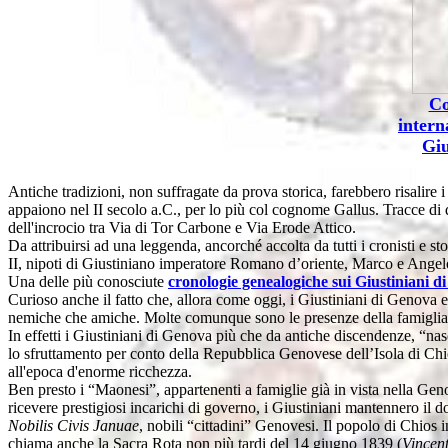
Co
intern
Giu
Antiche tradizioni, non suffragate da prova storica, farebbero risalire i
appaiono nel II secolo a.C., per lo più col cognome Gallus. Tracce di
dell'incrocio tra Via di Tor Carbone e Via Erode Attico.
Da attribuirsi ad una leggenda, ancorché accolta da tutti i cronisti e s
II, nipoti di Giustiniano imperatore Romano d’oriente, Marco e Angelo
Una delle più conosciute
cronologie genealogiche sui Giustiniani 
Curioso anche il fatto che, allora come oggi, i Giustiniani di Genova 
nemiche che amiche. Molte comunque sono le presenze della famiglia Giu
In effetti i Giustiniani di Genova più che da antiche discendenze, “n
lo sfruttamento per conto della Repubblica Genovese dell’Isola di Chios
all'epoca d'enorme ricchezza.
Ben presto i “Maonesi”, appartenenti a famiglie già in vista nella Gen
ricevere prestigiosi incarichi di governo, i Giustiniani mantennero il 
Nobilis Civis Januae
, nobili “cittadini” Genovesi. Il popolo di Chios i
chiama anche la Sacra Rota non più tardi del 14 giugno 1839 (
Vincen