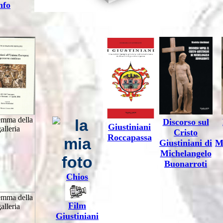
nfo
Discorso sul
Giustiniani
Cristo
Roccapassa
Giustiniani di
M
Michelangelo
Buonarroti
Chios
Film
Giustiniani