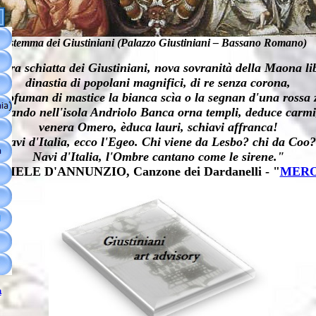
stemma dei Giustiniani (Palazzo Giustiniani – Bassano Romano)
ura schiatta dei Giustiniani, nova sovranità della Maona li
dinastia di popolani magnifici, di re senza corona,
profuman di mastice la bianca scìa o la segnan d'una rossa 
quando nell'isola Andriolo Banca orna templi, deduce carmi
venera Omero, èduca lauri, schiavi affranca!
Navi d'Italia, ecco l'Egeo. Chi viene da Lesbo? chi da Coo?
Navi d'Italia, l'Ombre cantano come le sirene."
IELE D'ANNUNZIO, Canzone dei Dardanelli - "
MER
a